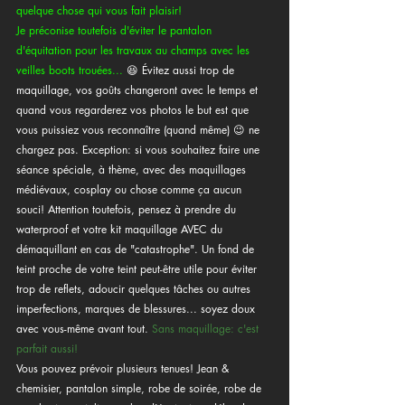
quelque chose qui vous fait plaisir!
Je préconise toutefois d'éviter le pantalon 
d'équitation pour les travaux au champs avec les 
veilles boots trouées... 
😆 Évitez aussi trop de 
maquillage, vos goûts changeront avec le temps et 
quand vous regarderez vos photos le but est que 
vous puissiez vous reconnaître (quand même) 😉 ne 
chargez pas. Exception: si vous souhaitez faire une 
séance spéciale, à thème, avec des maquillages 
médiévaux, cosplay ou chose comme ça aucun 
souci! Attention toutefois, pensez à prendre du 
waterproof et votre kit maquillage AVEC du 
démaquillant en cas de "catastrophe". Un fond de 
teint proche de votre teint peut-être utile pour éviter 
trop de reflets, adoucir quelques tâches ou autres 
imperfections, marques de blessures... soyez doux 
avec vous-même avant tout. 
Sans maquillage: c'est 
parfait aussi! 
Vous pouvez prévoir plusieurs tenues! Jean & 
chemisier, pantalon simple, robe de soirée, robe de 