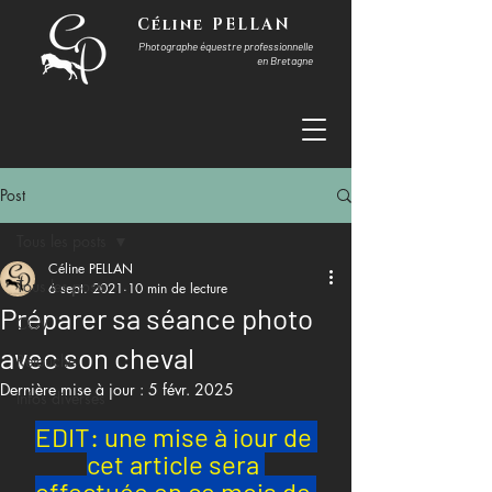
Céline PELLAN
Photographe équestre professionnelle
en Bretagne
Post
Tous les posts
Céline PELLAN
Tous les posts
6 sept. 2021
10 min de lecture
Préparer sa séance photo
CGV
avec son cheval
Retouche
Dernière mise à jour :
5 févr. 2025
Infos diverses
EDIT: une mise à jour de 
cet article sera 
effectuée en ce mois de 