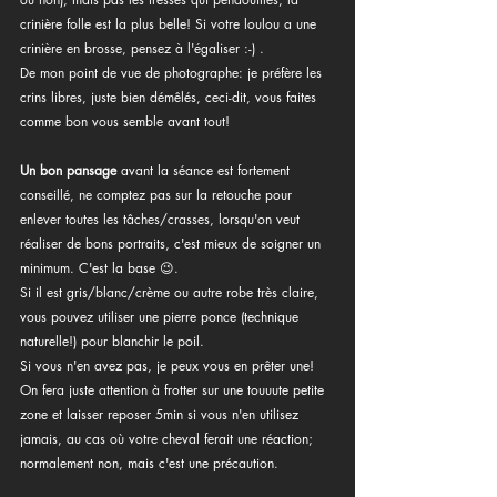
crinière folle est la plus belle! Si votre loulou a une 
crinière en brosse, pensez à l'égaliser :-) .
De mon point de vue de photographe: je préfère les 
crins libres, juste bien démêlés, ceci-dit, vous faites 
comme bon vous semble avant tout!
Un bon pansage
 avant la séance est fortement 
conseillé, ne comptez pas sur la retouche pour 
enlever toutes les tâches/crasses, lorsqu'on veut 
réaliser de bons portraits, c'est mieux de soigner un 
minimum. C'est la base 😉.
Si il est gris/blanc/crème ou autre robe très claire, 
vous pouvez utiliser une pierre ponce (technique 
naturelle!) pour blanchir le poil. 
Si vous n'en avez pas, je peux vous en prêter une! 
On fera juste attention à frotter sur une touuute petite 
zone et laisser reposer 5min si vous n'en utilisez 
jamais, au cas où votre cheval ferait une réaction; 
normalement non, mais c'est une précaution.