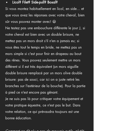
Licol? Filet? Side-pull? Bosal?
Si vous montez habituellement en licol, en side... et 
que vous avez les réponses avec votre cheval, bien 
sûr vous pouvez monter avec! 😃 
Ne testez pas une embouchure différente le jour J, si 
votre cheval est bien avec un double brisure, ne 
mettez pas un mors droit s'il n'en a jamais eu; si 
vous êtes tout le temps en bride, ne mettez pas un 
mors simple si c'est pour finir en drapeau au bout 
des rênes. Vous pouvez seulement mettre un mors 
différent si il est très équivalent (un mors aiguille 
double brisure remplacé par un mors olive double 
brisure: pas de souci, car ici on a juste retiré les 
branches sur l'extérieur de la bouche). Pour la partie 
à pied ce n'est encore pas gênant.
Je ne suis pas là pour critiquer votre équipement et 
votre pratique équestre, ce n'est pas le but. Dans 
votre relation, ce qui prévaudra toujours est une 
bonne éducation.
Comment on dit n'y a pas de mauvais outils, plutôt 