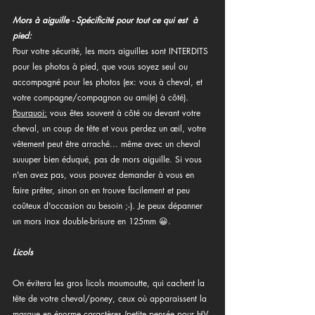
Mors à aiguille - Spécificité pour tout ce qui est  à 
pied:
Pour votre sécurité, les mors aiguilles sont INTERDITS 
pour les photos à pied, que vous soyez seul ou 
accompagné pour les photos (ex: vous à cheval, et 
votre compagne/compagnon ou ami(e) à côté). 
Pourquoi:
 vous êtes souvent à côté ou devant votre 
cheval, un coup de tête et vous perdez un œil, votre 
vêtement peut être arraché... même avec un cheval 
suuuper bien éduqué, pas de mors aiguille. Si vous 
n'en avez pas, vous pouvez demander à vous en 
faire prêter, sinon on en trouve facilement et peu 
coûteux d'occasion au besoin ;-). Je peux dépanner 
un mors inox double-brisure en 125mm 😀.
Licols
On évitera les gros licols moumoutte, qui cachent la 
tête de votre cheval/poney, ceux où apparaissent la 
marque en énorme caractères (petite pensée pour HV 