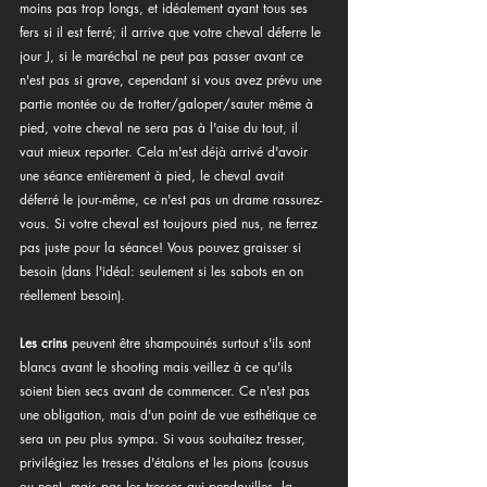
moins pas trop longs, et idéalement ayant tous ses 
fers si il est ferré; il arrive que votre cheval déferre le 
jour J, si le maréchal ne peut pas passer avant ce 
n'est pas si grave, cependant si vous avez prévu une 
partie montée ou de trotter/galoper/sauter même à 
pied, votre cheval ne sera pas à l'aise du tout, il 
vaut mieux reporter. Cela m'est déjà arrivé d'avoir 
une séance entièrement à pied, le cheval avait 
déferré le jour-même, ce n'est pas un drame rassurez-
vous. Si votre cheval est toujours pied nus, ne ferrez 
pas juste pour la séance! Vous pouvez graisser si 
besoin (dans l'idéal: seulement si les sabots en on 
réellement besoin).
Les crins
 peuvent être shampouinés surtout s'ils sont 
blancs avant le shooting mais veillez à ce qu'ils 
soient bien secs avant de commencer. Ce n'est pas 
une obligation, mais d'un point de vue esthétique ce 
sera un peu plus sympa. Si vous souhaitez tresser, 
privilégiez les tresses d'étalons et les pions (cousus 
ou non), mais pas les tresses qui pendouilles, la 