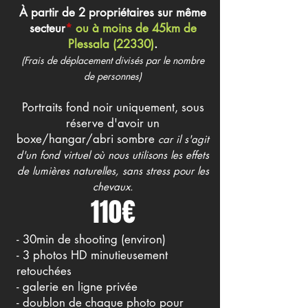
À partir de 2
propriétaires
sur même
secteur
*
ou à moins de 45km de
Plessala (22330)
.
(Frais de déplacement divisés
p
ar
le nombre
de personnes)
Portraits fond noir uniquement, sous
réserve d'avoir un
boxe/hangar/abri sombre
car il s'agit
d'un fond virtuel où nous utilisons les effets
de lumières naturelles, sans
stress pour les
chevaux.
110€
- 30min
de shooting (environ)
- 3 photos HD minutieusement
retouchées
- galerie en ligne privée
- doublon de chaque photo pour