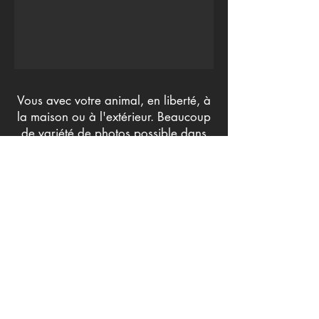
Vous avec votre animal, en liberté, à
la maison ou à l'extérieur. Beaucoup
de variété de photos possible dans
cette formule, c'est assez complet!
480€
- 2h00 de shooting
- 25 photos HD minutieusement
retouchées
- galerie en ligne privée
- 1 clef USB en bois dans son étui